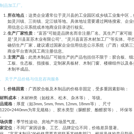
制品加工厂。
所在地点
：这类企业通常位于灵川县的工业园区或乡镇工业集中区，
如灵川镇、三街镇、定江镇等地。具体地址需要通过网络搜索、企业
用信息公示系统或本地商业目录进行核实。
生产厂家性质
：“富苏”可能是品牌名而非注册厂名。其生产厂家可能
是“灵川县富苏木业有限公司”、“灵川县富苏木材加工厂”等实体。寻
确切生产厂家，建议通过国家企业信用信息公示系统（广西）或第三
商业平台查询其工商注册信息。
主营产品
：此类木制品厂可能生产的产品包括但不限于：胶合板、细
工板、生态板、指接板、定制家具板材、木制门窗、楼梯组件以及各
木制半成品。
、 关于产品价格与信息咨询服务
价格因素
：广西胶合板及木制品的价格非固定，受多重因素影响：
材料成本
：木材种类（如桉木、松木、杂木等）、等级。
品规格
：厚度（如3mm, 5mm, 9mm, 12mm, 18mm等）、尺寸
1220×2440mm为常见规格）、胶水类型（脲醛胶、酚醛胶等）、环保等
。
场供需
：季节性波动、房地产市场景气度。
家定位
：不同厂家因设备、工艺、品牌定位不同，价格差异显著。
此，“富苏木制品”的价格需要直接联系其销售部门，根据具体的产品型号