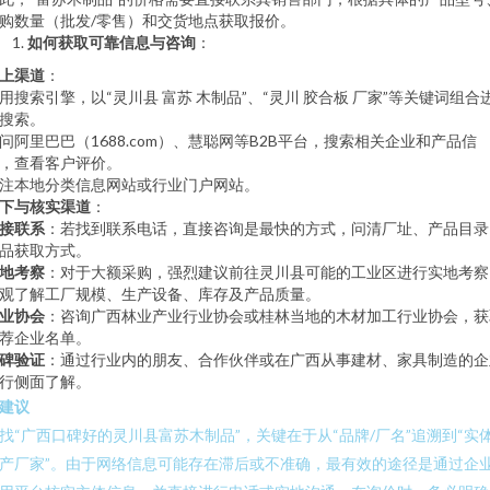
购数量（批发/零售）和交货地点获取报价。
如何获取可靠信息与咨询
：
上渠道
：
用搜索引擎，以“灵川县 富苏 木制品”、“灵川 胶合板 厂家”等关键词组合
搜索。
问阿里巴巴（1688.com）、慧聪网等B2B平台，搜索相关企业和产品信
，查看客户评价。
注本地分类信息网站或行业门户网站。
下与核实渠道
：
接联系
：若找到联系电话，直接咨询是最快的方式，问清厂址、产品目录
品获取方式。
地考察
：对于大额采购，强烈建议前往灵川县可能的工业区进行实地考察
观了解工厂规模、生产设备、库存及产品质量。
业协会
：咨询广西林业产业行业协会或桂林当地的木材加工行业协会，获
荐企业名单。
碑验证
：通过行业内的朋友、合作伙伴或在广西从事建材、家具制造的企
行侧面了解。
建议
找“广西口碑好的灵川县富苏木制品”，关键在于从“品牌/厂名”追溯到“实
产厂家”。由于网络信息可能存在滞后或不准确，最有效的途径是通过企