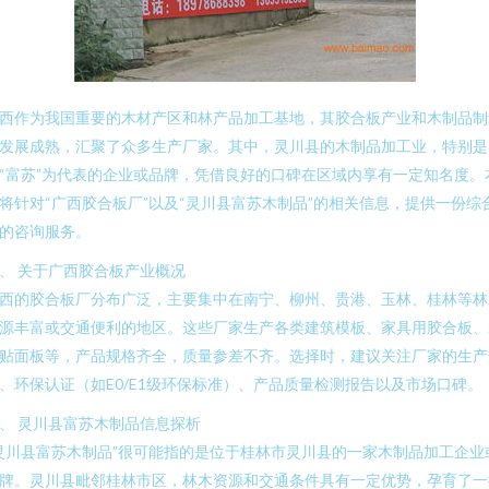
西作为我国重要的木材产区和林产品加工基地，其胶合板产业和木制品制
发展成熟，汇聚了众多生产厂家。其中，灵川县的木制品加工业，特别是
“富苏”为代表的企业或品牌，凭借良好的口碑在区域内享有一定知名度。
将针对“广西胶合板厂”以及“灵川县富苏木制品”的相关信息，提供一份综
的咨询服务。
、 关于广西胶合板产业概况
西的胶合板厂分布广泛，主要集中在南宁、柳州、贵港、玉林、桂林等林
源丰富或交通便利的地区。这些厂家生产各类建筑模板、家具用胶合板、
贴面板等，产品规格齐全，质量参差不齐。选择时，建议关注厂家的生产
、环保认证（如E0/E1级环保标准）、产品质量检测报告以及市场口碑。
、 灵川县富苏木制品信息探析
灵川县富苏木制品”很可能指的是位于桂林市灵川县的一家木制品加工企业
牌。灵川县毗邻桂林市区，林木资源和交通条件具有一定优势，孕育了一